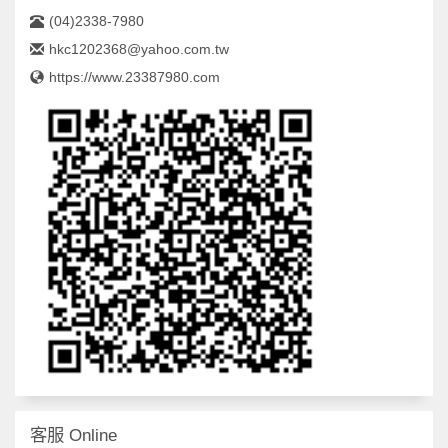
(04)2338-7980
hkc1202368@yahoo.com.tw
https://www.23387980.com
客服 Online