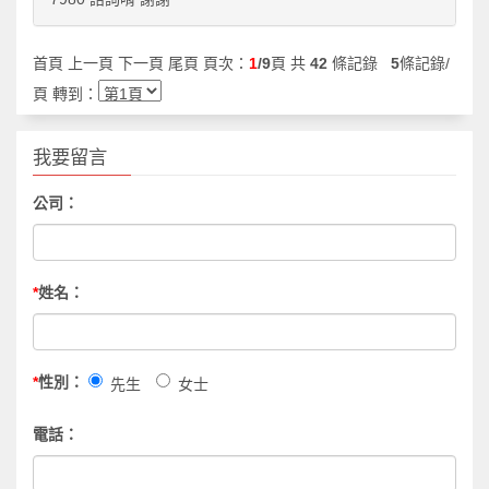
首頁 上一頁
下一頁
尾頁
頁次：
1
/9
頁 共
42
條記錄
5
條記錄/
頁 轉到：
我要留言
公司：
*
姓名：
*
性別：
先生
女士
電話：