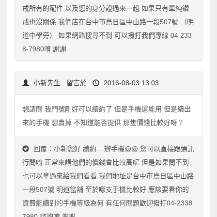
戒所有的配件 以及您的身分證過來一趟 如果只有單純鑽
戒也沒關係 我們店在台中市烏日區中山路一段507號 （明
道中學旁） 如果網路搜尋不到 可以撥打我們專線 04 233
8-7980唷 謝謝
小新先生
留言於
2016-08-03 13:03
想請問 我門號剛好可以續約了 但是手機還能用 但是續出
來的手機 想賣掉 不知道能否提供 那隻價錢比較好呀？
回覆：小新您好 續約....辦手機@@ 您可以直接跟通訊
行問唷 正常來講他們的價錢會比較高呢 但是如果問不到
也可以拿過來給我們看看 我們地址是台中市烏日區中山路
一段507號 明道當舖 至於哪支手機比較好 應該要看你的
資費能續到的手機等級為何 有任何問題歡迎撥打04-2338
7980 諮詢唷 謝謝