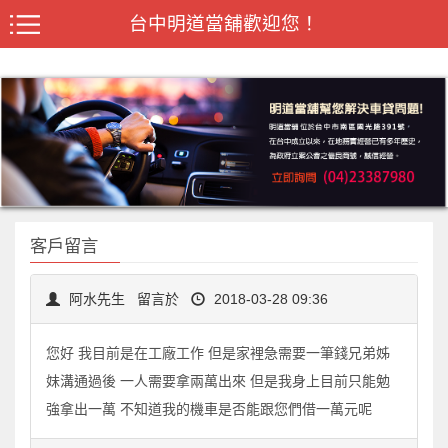
台中明道當舖歡迎您！
客戶留言
阿水先生
留言於
2018-03-28 09:36
您好 我目前是在工廠工作 但是家裡急需要一筆錢兄弟姊
妹溝通過後 一人需要拿兩萬出來 但是我身上目前只能勉
強拿出一萬 不知道我的機車是否能跟您們借一萬元呢